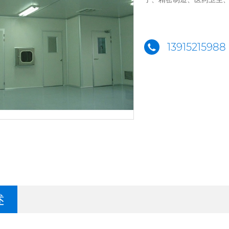
13915215988
述